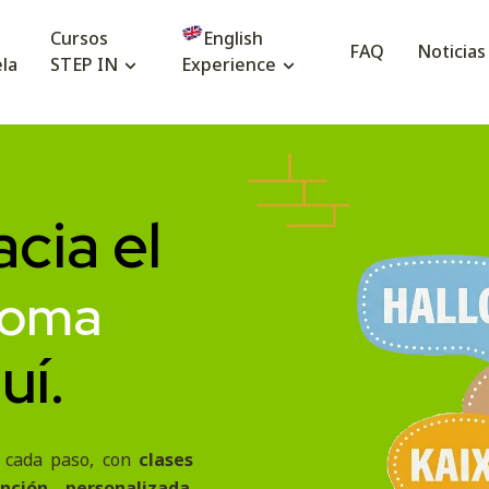
Cursos
English
FAQ
Noticias
la
STEP IN
Experience
 en Cornellà con prof
esenciales de inglés y otros idiomas. Aprender idiomas en Co
cia el
dioma
uí.
 cada paso, con
clases
nción personalizada
.