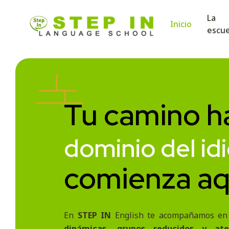
La
Inicio
escue
Escuela de idiomas
Nuestra escuela de idiomas en Cornellà ofrece clases pr
Tu camino ha
dominio del i
comienza aq
En
STEP IN
English te acompañamos en
dinámicas, grupos reducidos y ate