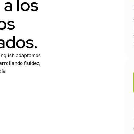
a los
os
ados.
English adaptamos
rrollando fluidez,
ía.