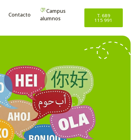
Campus
Contacto
T. 689
alumnos
115 991
esores nativos
rnellà es sencillo con nuestros profesores nativos y métodos