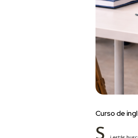
Curso de ingl
S
i estás busc