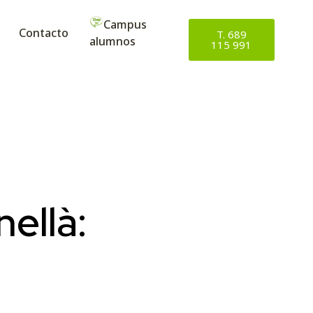
Campus
Contacto
T. 689
alumnos
115 991
ellà: