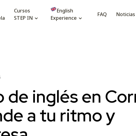
Cursos
English
FAQ
Noticias
la
STEP IN
Experience
S
 de inglés en Corn
de a tu ritmo y
resa