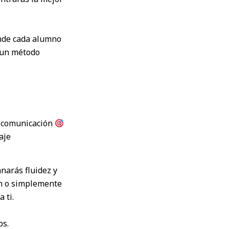
onde cada alumno
y un método
a comunicación
aje
narás fluidez y
en o simplemente
 ti.
os.