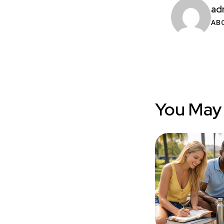
ad
AB
You May 