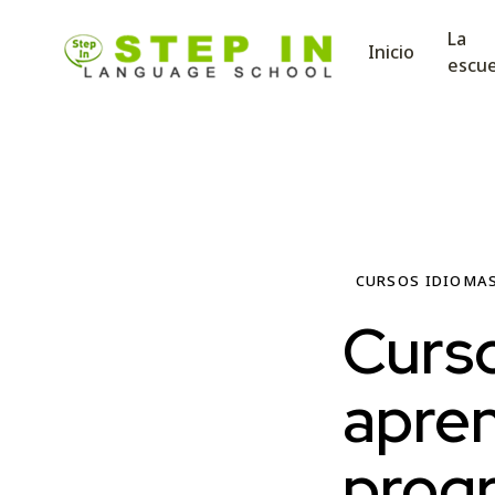
La
Inicio
escue
CURSOS IDIOMA
Curso
apren
prog