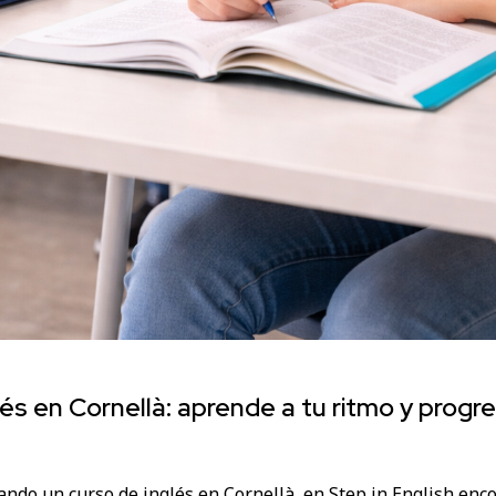
és en Cornellà: aprende a tu ritmo y progr
ando un curso de inglés en Cornellà, en Step in English enc