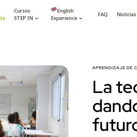
Cursos
English
FAQ
Noticias
la
STEP IN
Experience
Escuel
APRENDIZAJE DE 
La te
La
escuela de idio
dando
Los
cursos de ingl
futur
Nuestra
escuela d