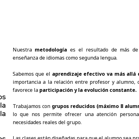
Nuestra
metodología
es el resultado de más de 
enseñanza de idiomas como segunda lengua.
a
Sabemos que el
aprendizaje efectivo va más allá 
importancia a la relación entre profesor y alumno,
favorece la
participación y la evolución constante.
os
la
Trabajamos con
grupos reducidos (máximo 8 alumn
la
lo que nos permite ofrecer una atención persona
necesidades reales del grupo.
os
Las clases están diseñadas para que el alumno sea pr