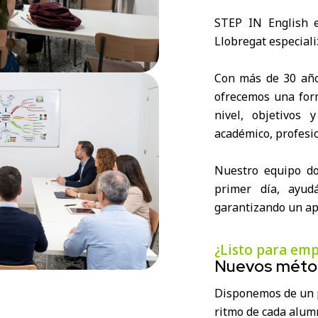
STEP IN English 
Llobregat especiali
Con más de 30 año
ofrecemos una for
nivel, objetivos
académico, profesio
Nuestro equipo do
primer día, ayud
garantizando un apr
¿Listo para em
Nuevos métod
Disponemos de un p
ritmo de cada alumn