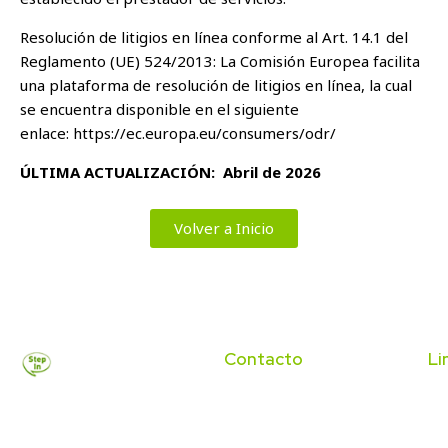
Resolución de litigios en línea conforme al Art. 14.1 del
Reglamento (UE) 524/2013: La Comisión Europea facilita
una plataforma de resolución de litigios en línea, la cual
se encuentra disponible en el siguiente
enlace:
https://ec.europa.eu/consumers/odr/
ÚLTIMA ACTUALIZACIÓN:
Abril de 2026
Volver a Inicio
Contacto
Li
T. 93 375 68 82
Ini
Cursos de inglés en Cornellà
M. 689 11 59 91
La
de Llobregat para niños,